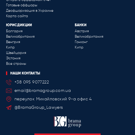
Готовые оффшоры
Деофшоризация в Украине
Карта сайта
ЮРИСДИКЦИИ
БАНКИ
Болгария
Австрия
Великобритания
Великобритания
Венгрия
Гонконг
Кипр
Кипр
Швейцария
Эстония
Все страны
НАШИ КОНТАКТЫ
+38 095 9077222
email@bramagroup.com.ua
переулок Михайловский 9-a офис 4
@BramaGroup_Lawyers