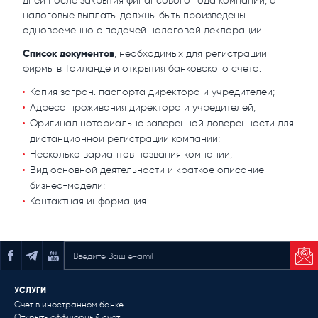
дней после закрытия финансового года компании, а
налоговые выплаты должны быть произведены
одновременно с подачей налоговой декларации.
Список документов
, необходимых для регистрации
фирмы в Таиланде и открытия банковского счета:
Копия загран. паспорта директора и учредителей;
Адреса проживания директора и учредителей;
Оригинал нотариально заверенной доверенности для
дистанционной регистрации компании;
Несколько вариантов названия компании;
Вид основной деятельности и краткое описание
бизнес-модели;
Контактная информация.
ПОДПИСАТЬСЯ НА РАССЫЛКУ
УСЛУГИ
Счет в иностранном банке
Открыть оффшорный счет