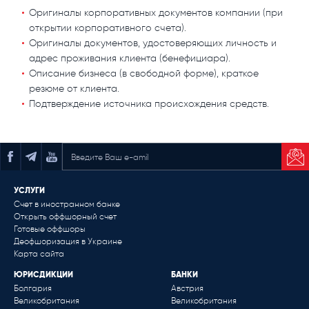
Оригиналы корпоративных документов компании (при
открытии корпоративного счета).
Оригиналы документов, удостоверяющих личность и
адрес проживания клиента (бенефициара).
Описание бизнеса (в свободной форме), краткое
резюме от клиента.
Подтверждение источника происхождения средств.
ПОДПИСАТЬСЯ НА РАССЫЛКУ
УСЛУГИ
Счет в иностранном банке
Открыть оффшорный счет
Готовые оффшоры
Деофшоризация в Украине
Карта сайта
ЮРИСДИКЦИИ
БАНКИ
Болгария
Австрия
Великобритания
Великобритания