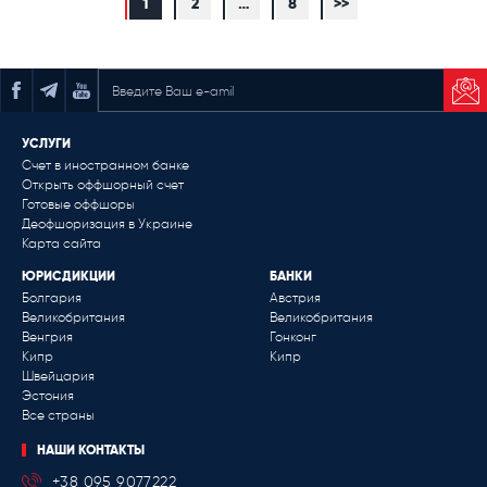
1
2
…
8
>>
ПОДПИСАТЬСЯ НА РАССЫЛКУ
УСЛУГИ
Счет в иностранном банке
Открыть оффшорный счет
Готовые оффшоры
Деофшоризация в Украине
Карта сайта
ЮРИСДИКЦИИ
БАНКИ
Болгария
Австрия
Великобритания
Великобритания
Венгрия
Гонконг
Кипр
Кипр
Швейцария
Эстония
Все страны
НАШИ КОНТАКТЫ
+38 095 9077222