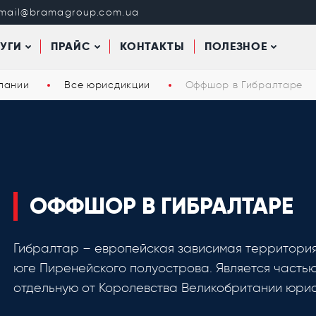
mail@bramagroup.com.ua
УГИ
ПРАЙС
КОНТАКТЫ
ПОЛЕЗНОЕ
пании
Все юрисдикции
Оффшор в Гибралтаре
ОФФШОР В ГИБРАЛТАРЕ
Гибралтар – европейская зависимая территори
юге Пиренейского полуострова. Является частью
отдельную от Королевства Великобритании юрис