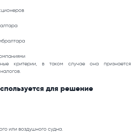
кционеров
ралтара
Гибралтара
компаниями
нные критерии, в таком случае она признается
налогов.
спользуется для решение
ого или воздушного судна.