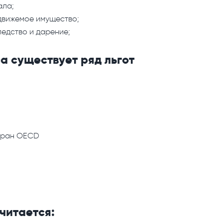
ала;
едвижемое имущество;
ледство и дарение;
а существует ряд льгот
cтpaн OECD
читается: