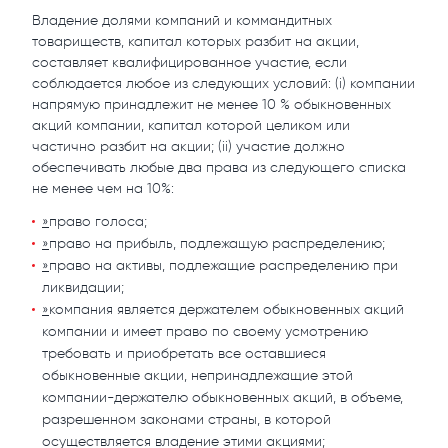
Владение долями компаний и коммандитных
товариществ, капитал которых разбит на акции,
составляет квалифицированное участие, если
соблюдается любое из следующих условий: (і) компании
напрямую принадлежит не менее 10 % обыкновенных
акций компании, капитал которой целиком или
частично разбит на акции; (іі) участие должно
обеспечивать любые два права из следующего списка
не менее чем на 10%:
»
право голоса;
»
право на прибыль, подлежащую распределению;
»
право на активы, подлежащие распределению при
ликвидации;
»
компания является держателем обыкновенных акций
компании и имеет право по своему усмотрению
требовать и приобретать все оставшиеся
обыкновенные акции, непринадлежащие этой
компании-держателю обыкновенных акций, в объеме,
разрешенном законами страны, в которой
осуществляется владение этими акциями;