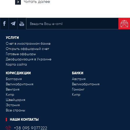
Читать далее
ПОДПИСАТЬСЯ НА РАССЫЛКУ
УСЛУГИ
Счет в иностранном банке
Открыть оффшорный счет
Готовые оффшоры
Деофшоризация в Украине
Карта сайта
ЮРИСДИКЦИИ
БАНКИ
Болгария
Австрия
Великобритания
Великобритания
Венгрия
Гонконг
Кипр
Кипр
Швейцария
Эстония
Все страны
НАШИ КОНТАКТЫ
+38 095 9077222