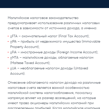
Мальтийское налоговое законодательство
предусматривает использование различных налоговых
счетов в зависимости от источника дохода, а именно:
»
FTA – окончательный налог (Final Tax Account);
»
IPA – прибыль от недвижимого имущества (Immovable
Property Account);
»
FIA – иностранные доходы (Foreign Income Account);
»
MTA – мальтийские доходы, облагаемые налогом
(Maltese Taxed Account);
»
UA – необлагаемые налогом доходы (Untaxed
Account).
Отнесение облагаемого налогом дохода на различные
налоговые счета является важной особенностью
мальтийской системы налогообложения, поскольку
напрямую влияет на размер возмещений, на которые
имеют право акционеры мальтийских компаний при
распределении прибылей. Когда мальтийская компания