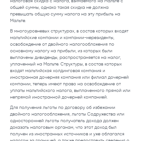
налоговая скидка с налога, взимаемого на Мальте с
общей суммы, однако такая скидка не должна
превышать общую сумму налога на эту прибыль на
Мальте.
В многоуровневых структурах, в состав которых входят
мальтийские компании и компании-нерезиденты,
освобождение от двойного налогообложения по
основному налогу на прибыли, из которых были
выплачены дивиденды, распространяется на налог,
уплаченный на Мальте. Структуры, в состав которых
входят мальтийская холдинговая компания и
иностранная дочерняя компания или филиал дочерней
компании, теперь имеют право на освобождение от
уплаты мальтийского налога, выплаченного прямой или
непрямой иностранной дочерней компанией.
Для получения льготы по договору об избежании
двойного налогообложения, льготы Содружества или
односторонней льготы получатель дохода должен
доказать налоговым органам, что этот доход был
получен из иностранных источников и уже облагался
налогом за границей, а также предоставить сведения о