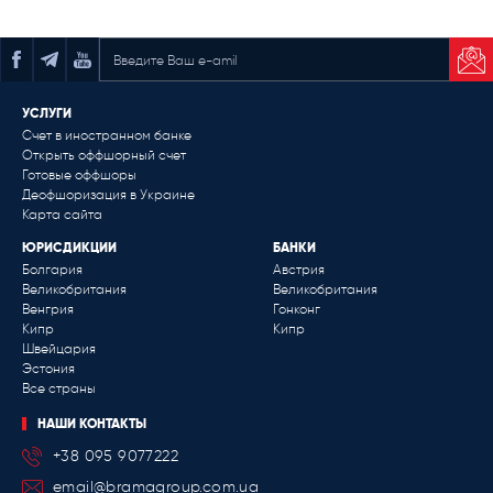
ПОДПИСАТЬСЯ НА РАССЫЛКУ
УСЛУГИ
Счет в иностранном банке
Открыть оффшорный счет
Готовые оффшоры
Деофшоризация в Украине
Карта сайта
ЮРИСДИКЦИИ
БАНКИ
Болгария
Австрия
Великобритания
Великобритания
Венгрия
Гонконг
Кипр
Кипр
Швейцария
Эстония
Все страны
НАШИ КОНТАКТЫ
+38 095 9077222
email@bramagroup.com.ua