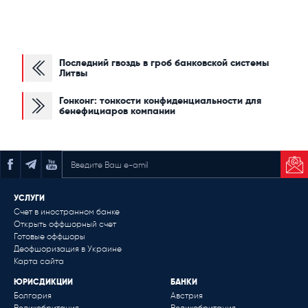
Последний гвоздь в гроб банковской системы
Литвы
Гонконг: тонкости конфиденциальности для
бенефициаров компании
ПОДПИСАТЬСЯ НА РАССЫЛКУ
УСЛУГИ
Счет в иностранном банке
Открыть оффшорный счет
Готовые оффшоры
Деофшоризация в Украине
Карта сайта
ЮРИСДИКЦИИ
БАНКИ
Болгария
Австрия
Великобритания
Великобритания