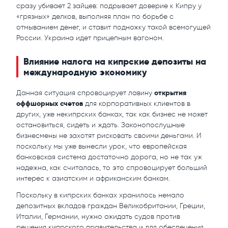
сразу убивает 2 зайцев: подрывает доверие к Кипру у
«грязных» делков, выполняя план по борьбе с
отмыванием денег, и ставит подножку такой всемогущей
России. Украина идет прицепным вагоном.
Влияние налога на кипрские депозиты на
международную экономику
открытия
Данная ситуация спровоцирует лавину
оффшорных счетов
для корпоративных клиентов в
других, уже некипрских банках, так как бизнес не может
остановиться, сидеть и ждать. Законопослушные
бизнесмены не захотят рисковать своими деньгами. И
поскольку мы уже вынесли урок, что
европейская
банковская система достаточно дорога, но не так уж
надежна, как считалась, то это спровоцирует больший
интерес к азиатским и африканским банкам.
Поскольку в кипрских банках хранилось немало
депозитных вкладов граждан Великобритании, Греции,
Италии, Германии, нужно ожидать судов против
решения кипрского правительства и для обеспечения