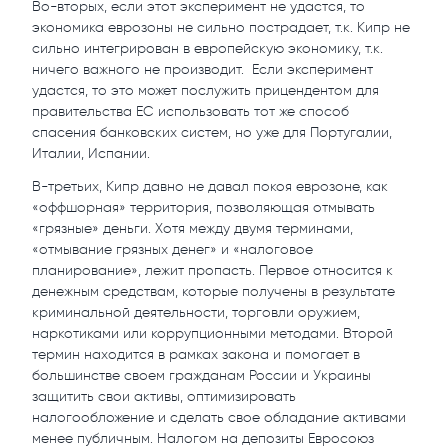
Во-вторых, если этот эксперимент не удастся, то
экономика еврозоны не сильно пострадает, т.к. Кипр не
сильно интегрирован в европейскую экономику, т.к.
ничего важного не производит. Если эксперимент
удастся, то это может послужить прицендентом для
правительства ЕС использовать тот же способ
спасения банковских систем, но уже для Португалии,
Италии, Испании.
В-третьих, Кипр давно не давал покоя еврозоне, как
«оффшорная» территория, позволяющая отмывать
«грязные» деньги. Хотя между двумя терминами,
«отмывание грязных денег» и «налоговое
планирование», лежит пропасть. Первое относится к
денежным средствам, которые получены в результате
криминальной деятельности, торговли оружием,
наркотиками или коррупционными методами. Второй
термин находится в рамках закона и помогает в
большинстве своем гражданам России и Украины
защитить свои активы, оптимизировать
налогообложение и сделать свое обладание активами
менее публичным. Налогом на депозиты Евросоюз