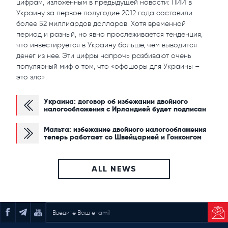
цифрам, изложенным в предыдущей новости: ПИИ в
Украину за первое полугодие 2012 года составили
более 52 миллиардов долларов. Хотя временной
период и разный, но явно прослеживается тенденция,
что инвестируется в Украину больше, чем выводится
денег из нее. Эти цифры напрочь разбивают очень
популярный миф о том, что «оффшоры для Украины –
это зло».
Украина: договор об избежании двойного
налогообложения с Ирландией будет подписан
Мальта: избежание двойного налогообложения
теперь работает со Швейцарией и Гонконгом
ALL NEWS
ПОДПИСАТЬСЯ НА РАССЫЛКУ