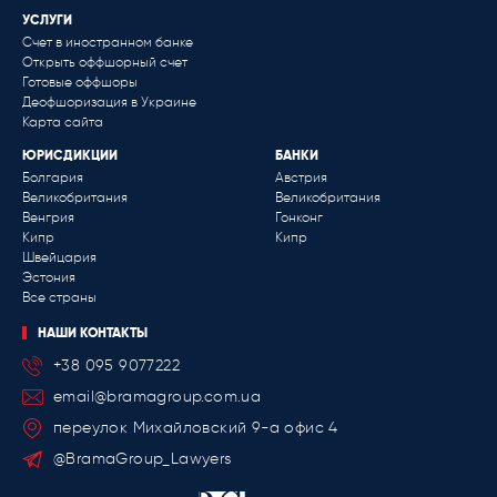
УСЛУГИ
Счет в иностранном банке
Открыть оффшорный счет
Готовые оффшоры
Деофшоризация в Украине
Карта сайта
ЮРИСДИКЦИИ
БАНКИ
Болгария
Австрия
Великобритания
Великобритания
Венгрия
Гонконг
Кипр
Кипр
Швейцария
Эстония
Все страны
НАШИ КОНТАКТЫ
+38 095 9077222
email@bramagroup.com.ua
переулок Михайловский 9-a офис 4
@BramaGroup_Lawyers