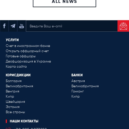
ALL NEWS
ПОДПИСАТЬСЯ НА РАССЫЛКУ
УСЛУГИ
Счет в иностранном банке
Открыть оффшорный счет
Готовые оффшоры
Деофшоризация в Украине
Карта сайта
ЮРИСДИКЦИИ
БАНКИ
Болгария
Австрия
Великобритания
Великобритания
Венгрия
Гонконг
Кипр
Кипр
Швейцария
Эстония
Все страны
НАШИ КОНТАКТЫ