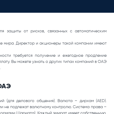
ля защиты от рисков, связанных с автоматическим
ке мира. Директор и акционеры такой компании имеют
ности требуется получение и ежегодное продление
ату. Вы можете узнать о других типах компаний в ОАЭ
.
ОАЭ
ий (для делового общения). Валюта – дирхам (AED).
и не подлежат валютному контролю. Система права –
нормами Шариата). Каждый эмират имеет собственную,