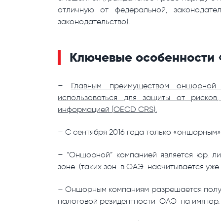
отличную от федеральной, законодате
законодательство).
Ключевые особенности
–
Главным преимуществом оншорной
использоваться
для
защиты
от
рисков,
информацией (
OECD
CRS
).
– С сентября 2016 года только «оншорным
– “Оншорной” компанией является юр. л
зоне (таких зон в ОАЭ насчитывается уже 
– Оншорным компаниям разрешается получ
налоговой резидентности ОАЭ на имя юр.