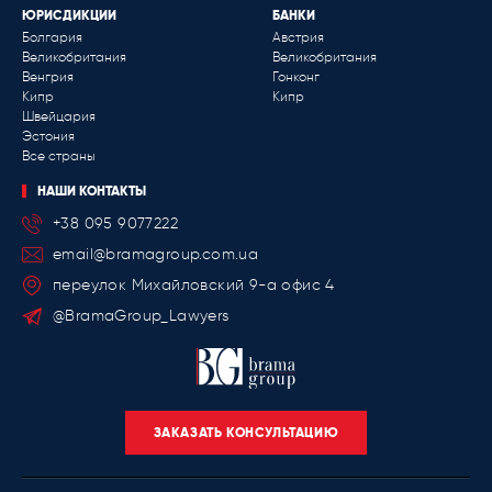
ЮРИСДИКЦИИ
БАНКИ
Болгария
Австрия
Великобритания
Великобритания
Венгрия
Гонконг
Кипр
Кипр
Швейцария
Эстония
Все страны
НАШИ КОНТАКТЫ
+38 095 9077222
email@bramagroup.com.ua
переулок Михайловский 9-a офис 4
@BramaGroup_Lawyers
ЗАКАЗАТЬ КОНСУЛЬТАЦИЮ