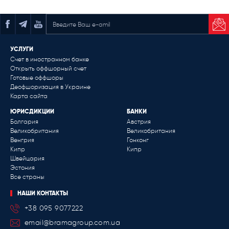
ПОДПИСАТЬСЯ НА РАССЫЛКУ
УСЛУГИ
Счет в иностранном банке
Открыть оффшорный счет
Готовые оффшоры
Деофшоризация в Украине
Карта сайта
ЮРИСДИКЦИИ
БАНКИ
Болгария
Австрия
Великобритания
Великобритания
Венгрия
Гонконг
Кипр
Кипр
Швейцария
Эстония
Все страны
НАШИ КОНТАКТЫ
+38 095 9077222
email@bramagroup.com.ua