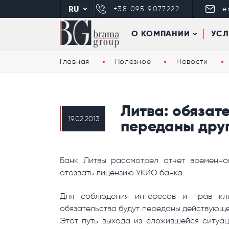
RU
+38 095 9077222
e
О КОМПАНИИ
УСЛ
Главная
Полезное
Новости
Литва: обязат
19.02.2013
переданы дру
Банк Литвы рассмотрел отчет временн
отозвать лицензию УКИО банка.
Для соблюдения интересов и прав кли
обязательства будут переданы действующему
Этот путь выхода из сложившейся ситуа