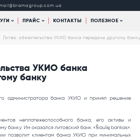
mail@bramagroup.com.ua
УГИ
ПРАЙС
КОНТАКТЫ
ПОЛЕЗНОЕ
Литва: обязательства УКИО банка переданы другому банк
ельства УКИО банка
гому банку
ого администратора банка УКИО и принял решение
ентов неплатежеспособного банка, его активы и
 банку. Им оказался литовский банк «Šiaulių bankas».
ции позволит клиентам банка УКИО при минимальных