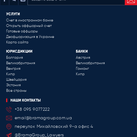
УСЛУГИ
Счет в иностранном банке
Открыть оффшорный счет
Готовые оффшоры
Деофшоризация в Украине
Карта сайта
ЮРИСДИКЦИИ
БАНКИ
Болгария
Австрия
Великобритания
Великобритания
Венгрия
Гонконг
Кипр
Кипр
Швейцария
Эстония
Все страны
НАШИ КОНТАКТЫ
+38 095 9077222
email@bramagroup.com.ua
переулок Михайловский 9-a офис 4
@BramaGroup_Lawyers