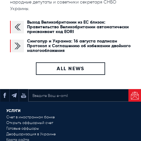
народные депутаты и советники секретаря СНБО
Украины.
Выход Великобритании из ЕС близок:
Правительство Великобритании автоматически
присваивает код EORI
Сингапур и Украина: 16 августа подписан
Протокол к Соглашению об избежании двойного
налогообложения
ALL NEWS
ПОДПИСАТЬСЯ НА РАССЫЛКУ
УСЛУГИ
Счет в иностранном банке
Открыть оффшорный счет
Готовые оффшоры
Деофшоризация в Украине
Карта сайта